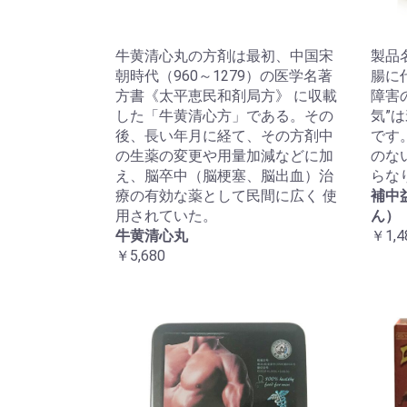
牛黄清心丸の方剤は最初、中国宋
製品
朝時代（960～1279）の医学名著
腸に
方書《太平恵民和剤局方》 に収載
障害
した「牛黄清心方」である。その
気”
後、長い年月に経て、その方剤中
です
の生薬の変更や用量加減などに加
のな
え、脳卒中（脳梗塞、脳出血）治
らな
療の有効な薬として民間に広く 使
補中
用されていた。
ん）
牛黄清心丸
￥1,4
￥5,680