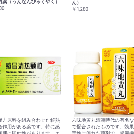
白薬（うんなんびゃくやく）
ん）
80
￥1,280
漢方原料を組み合わせた解熱
六味地黄丸清朝時代の有名な
合作用がある薬です。特に感
で配合されたものです。効果
初期に即効性があります。エ
実性に優れた薬剤で、腎臓機