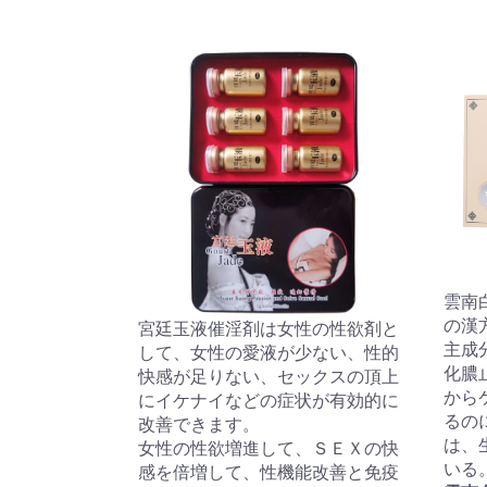
雲南
の漢
宮廷玉液催淫剤は女性の性欲剤と
主成
して、女性の愛液が少ない、性的
化膿
快感が足りない、セックスの頂上
から
にイケナイなどの症状が有効的に
るの
改善できます。
は、
女性の性欲増進して、ＳＥＸの快
いる
感を倍増して、性機能改善と免疫