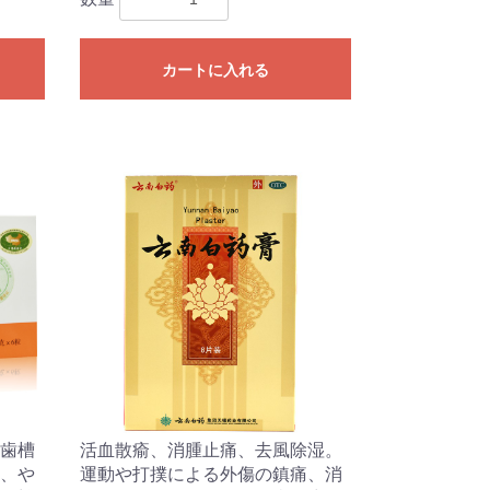
カートに入れる
歯槽
活血散瘉、消腫止痛、去風除湿。
、や
運動や打撲による外傷の鎮痛、消