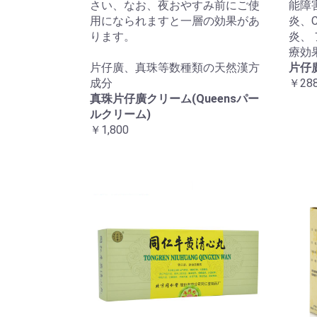
さい、なお、夜おやすみ前にご使
能障
用になられますと一層の効果があ
炎、
ります。
炎、
療効
片仔廣、真珠等数種類の天然漢方
片仔
成分
￥288
真珠片仔廣クリーム(Queensパー
ルクリーム)
￥1,800