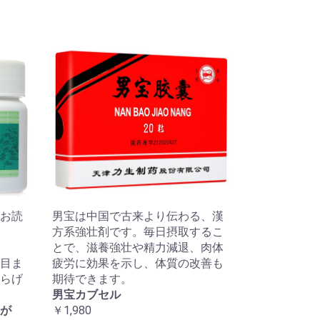
お読
男宝は中国で古来より伝わる、漢
方系強壮剤です。毎日摂取するこ
とで、滋養強壮や精力減退、肉体
目ま
疲労に効果を示し、体質の改善も
らげ
期待できます。
男宝カブセル
が
￥1,980