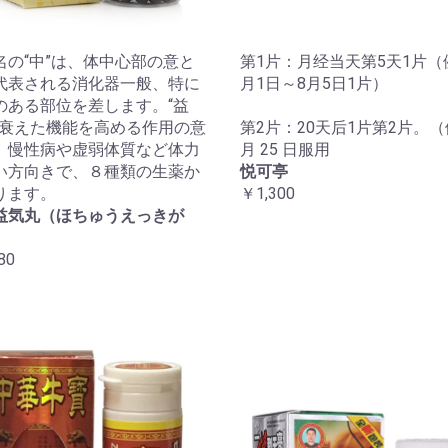
名の“中”は、体中心部の意と
第1片：月经当天第5天1片（
代表される消化器一般、特に
月1日～8月5日1片）
のある部位を差します。“益
は衰えた機能を高める作用の意
第2片：20天后1片第2片。（
。慢性病や虚弱体質など体力
月 25 日服用
い方向きで、８種類の生薬か
悦可亭
ります。
￥1,300
益気丸（ほちゅうえっきが
80