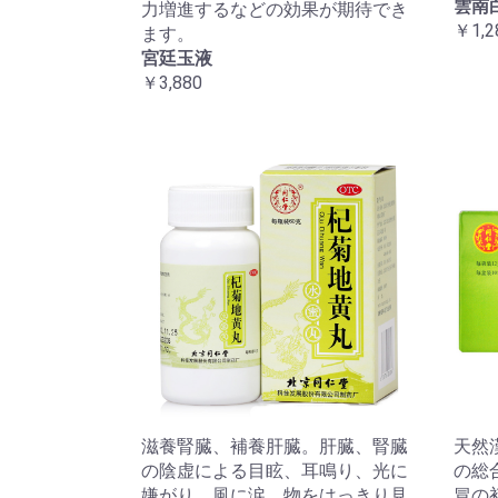
雲南
力増進するなどの効果が期待でき
￥1,2
ます。
宮廷玉液
￥3,880
滋養腎臓、補養肝臓。肝臓、腎臓
天然
の陰虚による目眩、耳鳴り、光に
の総
嫌がり、風に涙、物をはっきり見
冒の