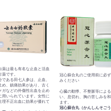
白薬は最も有名な止血と活血
方薬です。
冠心蘇合丸のご使用前に必ず
分である田七人参は、止血、
みください
止め、鎮痛効果があり、古く
ケガなどの外傷性出血を止め
心臓の動悸、不整脈等による
に用いられています。女性に
い、息切れ、胸の苦しみを和
生理不正出血に効果が優れて
ます。
。
冠心蘇合丸（かんしんそごう