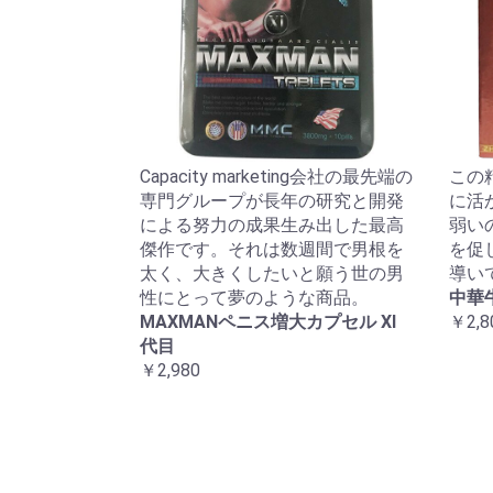
Capacity marketing会社の最先端の
この
専門グループが長年の研究と開発
に活
による努力の成果生み出した最高
弱い
傑作です。それは数週間で男根を
を促
太く、大きくしたいと願う世の男
導い
性にとって夢のような商品。
中華
MAXMANペニス増大カプセル XI
￥2,8
代目
￥2,980