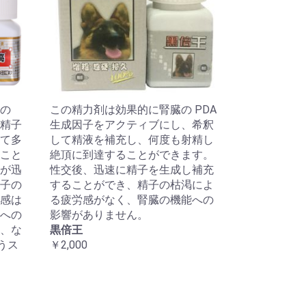
の
この精力剤は効果的に腎臓の PDA
、精子
生成因子をアクティブにし、希釈
て多
して精液を補充し、何度も射精し
こと
絶頂に到達することができます。
が迅
性交後、迅速に精子を生成し補充
子の
することができ、精子の枯渇によ
感は
る疲労感がなく、腎臓の機能への
への
影響がありません。
、な
黒倍王
うス
￥2,000