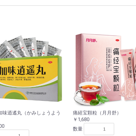
加味逍遙丸（かみしょうよう
痛経宝顆粒（月月舒）
）
￥1,680
00
数量