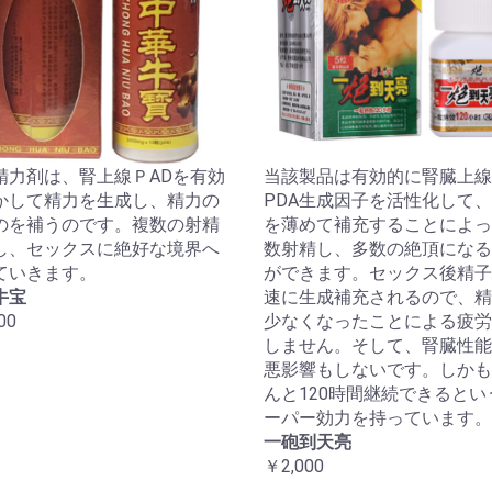
精力剤は、腎上線ＰADを有効
当該製品は有効的に腎臓上線
かして精力を生成し、精力の
PDA生成因子を活性化して
のを補うのです。複数の射精
を薄めて補充することによっ
し、セックスに絶好な境界へ
数射精し、多数の絶頂になる
ていきます。
ができます。セックス後精子
牛宝
速に生成補充されるので、精
00
少なくなったことによる疲労
しません。そして、腎臓性能
悪影響もしないです。しかも
んと120時間継続できるとい
ーパー効力を持っています。
一砲到天亮
￥2,000