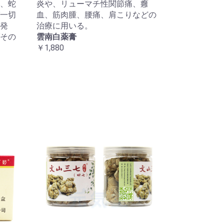
、蛇
炎や、リューマチ性関節痛、癰
一切
血、筋肉腫、腰痛、肩こりなどの
発
治療に用いる。
その
雲南白薬膏
￥1,880