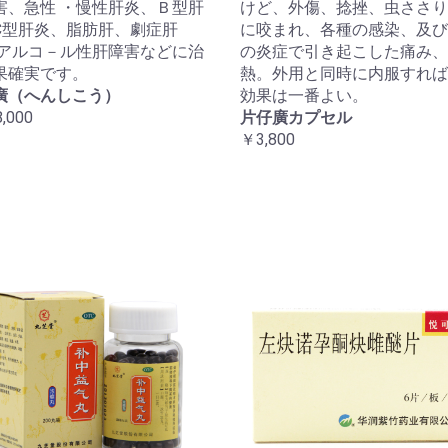
害、急性 ・慢性肝炎、Ｂ型肝
けど、外傷、捻挫、虫ささり
C型肝炎、脂肪肝、劇症肝
に咬まれ、各種の感染、及び
 アルコ－ル性肝障害などに治
の炎症で引き起こした痛み、
果確実です。
熱。外用と同時に内服すれば
廣（へんしこう）
効果は一番よい。
,000
片仔廣カプセル
￥3,800