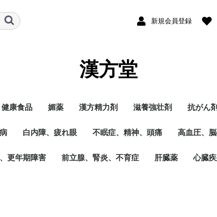
新規会員登録
漢方堂
健康食品
媚薬
漢方精力剤
滋養強壮剤
抗がん
病
白内障、疲れ眼
不眠症、精神、頭痛
高血圧、脳
、更年期障害
前立腺、腎炎、不育症
肝臓薬
心臓疾