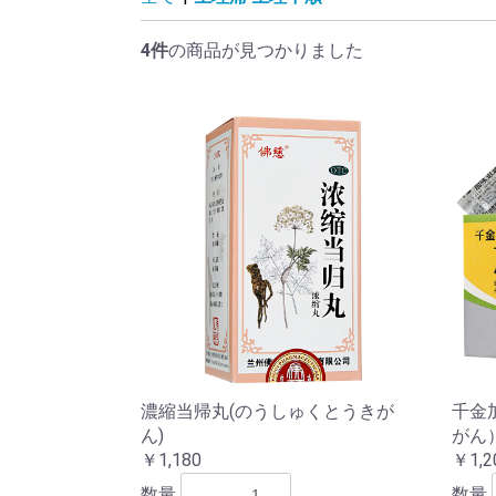
4件
の商品が見つかりました
濃縮当帰丸(のうしゅくとうきが
千金
ん)
がん
￥1,180
￥1,2
数量
数量