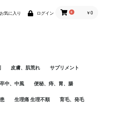
0
￥0
お気に入り
ログイン
剤
皮膚、肌荒れ
サプリメント
卒中、中風
便秘、痔、胃、腸
患
生理痛 生理不順
育毛、発毛