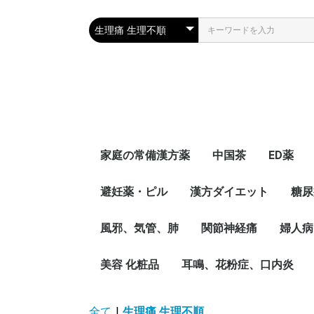
家庭の常備漢方薬
中国茶
ED薬
避妊薬・ピル
漢方ダイエット
糖尿
風邪、気管、肺
関節神経痛
婦人病
美容 化粧品
耳鳴、花粉症、口内炎
全て
|
生理痛 生理不順