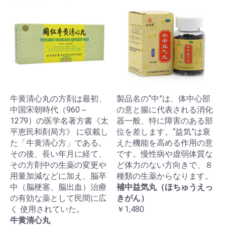
牛黄清心丸の方剤は最初、
製品名の“中”は、体中心部
中国宋朝時代（960～
の意と腸に代表される消化
1279）の医学名著方書《太
器一般、特に障害のある部
平恵民和剤局方》 に収載し
位を差します。“益気”は衰
た「牛黄清心方」である。
えた機能を高める作用の意
その後、長い年月に経て、
です。慢性病や虚弱体質な
その方剤中の生薬の変更や
ど体力のない方向きで、８
用量加減などに加え、脳卒
種類の生薬からなります。
中（脳梗塞、脳出血）治療
補中益気丸（ほちゅうえっ
の有効な薬として民間に広
きがん）
く 使用されていた。
￥1,480
牛黄清心丸