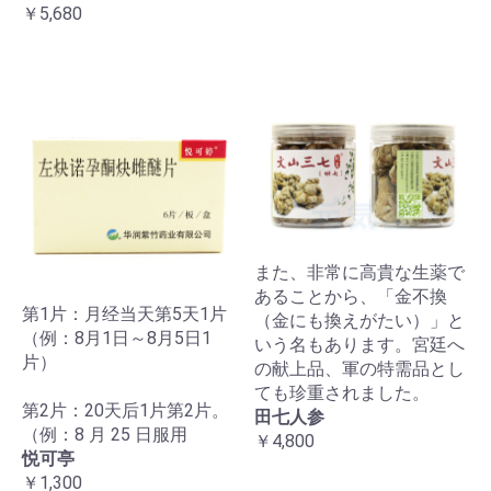
￥5,680
また、非常に高貴な生薬で
あることから、「金不換
第1片：月经当天第5天1片
（金にも換えがたい）」と
（例：8月1日～8月5日1
いう名もあります。宮廷へ
片）
の献上品、軍の特需品とし
ても珍重されました。
第2片：20天后1片第2片。
田七人参
（例：8 月 25 日服用
￥4,800
悦可亭
￥1,300