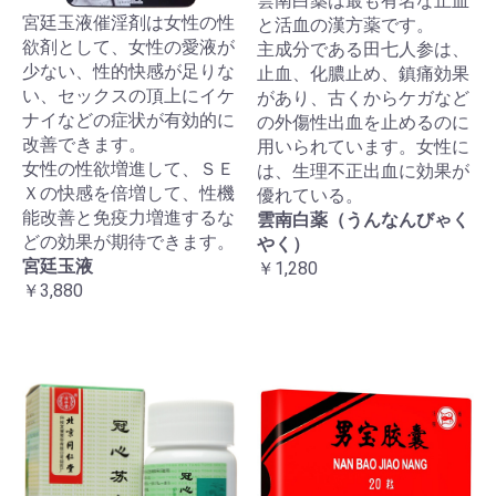
雲南白薬は最も有名な止血
宮廷玉液催淫剤は女性の性
と活血の漢方薬です。
欲剤として、女性の愛液が
主成分である田七人参は、
少ない、性的快感が足りな
止血、化膿止め、鎮痛効果
い、セックスの頂上にイケ
があり、古くからケガなど
ナイなどの症状が有効的に
の外傷性出血を止めるのに
改善できます。
用いられています。女性に
女性の性欲増進して、ＳＥ
は、生理不正出血に効果が
Ｘの快感を倍増して、性機
優れている。
能改善と免疫力増進するな
雲南白薬（うんなんびゃく
どの効果が期待できます。
やく）
宮廷玉液
￥1,280
￥3,880