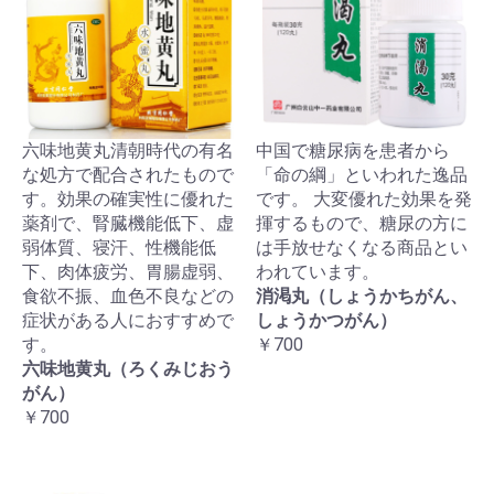
六味地黄丸清朝時代の有名
中国で糖尿病を患者から
な処方で配合されたもので
「命の綱」といわれた逸品
す。効果の確実性に優れた
です。 大変優れた効果を発
薬剤で、腎臓機能低下、虚
揮するもので、糖尿の方に
弱体質、寝汗、性機能低
は手放せなくなる商品とい
下、肉体疲労、胃腸虚弱、
われています。
食欲不振、血色不良などの
消渇丸（しょうかちがん、
症状がある人におすすめで
しょうかつがん）
す。
￥700
六味地黄丸（ろくみじおう
がん）
￥700