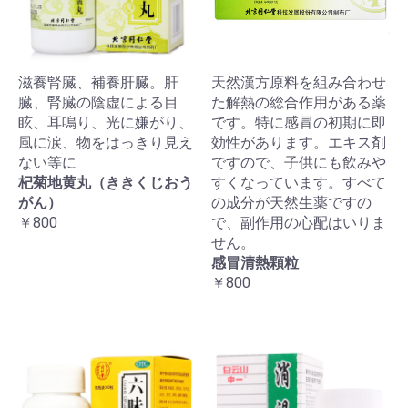
滋養腎臓、補養肝臓。肝
天然漢方原料を組み合わせ
臓、腎臓の陰虚による目
た解熱の総合作用がある薬
眩、耳鳴り、光に嫌がり、
です。特に感冒の初期に即
風に涙、物をはっきり見え
効性があります。エキス剤
ない等に
ですので、子供にも飲みや
杞菊地黄丸（ききくじおう
すくなっています。すべて
がん）
の成分が天然生薬ですの
￥800
で、副作用の心配はいりま
せん。
感冒清熱顆粒
￥800