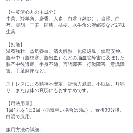
【牛黄清心丸の主成分】
牛黄、羚羊角、麝香、人参、白朮（麸炒）、当帰、白
芍、柴胡、干姜、阿膠、桔梗、水牛角の濃縮粉など27味
生薬
【効能】
滋養強壮、益気養血、清火解熱、化痰熄風、鎮驚安神。
脳卒中（脳梗塞、脳出血）などの脳血管障害に及ぼした
脳卒中後遺症、半身不随、言語障害、行動障害、意識障
害、手足麻痺など。
ストレスによる精神不安定、記憶力減退、不眠症、耳鳴
り、または体の衰弱にもおすすめです。
【用法用量】
1回1丸を1日2回（病気重い場合は3回）、食後30分後、
白湯で服用。
服用方法の詳細：