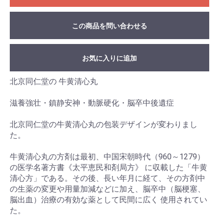
この商品を問い合わせる
お気に入りに追加
北京同仁堂の 牛黄清心丸
滋養強壮・鎮静安神・動脈硬化・脳卒中後遺症
北京同仁堂の牛黄清心丸の包装デザインが変わりまし
た。
牛黄清心丸の方剤は最初、中国宋朝時代（960～1279）
の医学名著方書《太平恵民和剤局方》 に収載した「牛黄
清心方」である。その後、長い年月に経て、その方剤中
の生薬の変更や用量加減などに加え、脳卒中（脳梗塞、
脳出血）治療の有効な薬として民間に広く 使用されてい
た。