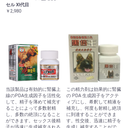
セル XI代目
￥2,980
当該製品は有効的に腎臓上
この精力剤は効果的に腎臓
線のPDA生成因子を活性化
の PDA 生成因子をアクテ
して、精子を薄めて補充す
ィブにし、希釈して精液を
ることによって多数射精
補充し、何度も射精し絶頂
し、多数の絶頂になること
に到達することができま
ができます。セックス後精
す。性交後、迅速に精子を
子が迅速に生成補充される
生成し補充することがで