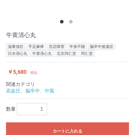
牛黄清心丸
滋養強壮
手足麻痺
言語障害
半身不随
脳卒中後遺症
日水清心丸
牛黄清心丸
北京同仁堂
同仁堂
￥5,680
税込
関連カテゴリ
高血圧、脳卒中、中風
数量
カートに入れる