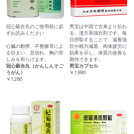
冠心蘇合丸のご使用前に必
男宝は中国で古来より伝わ
ずお読みください
る、漢方系強壮剤です。毎
日摂取することで、滋養強
心臓の動悸、不整脈等によ
壮や精力減退、肉体疲労に
る目まい、息切れ、胸の苦
効果を示し、体質の改善も
しみを和らげます。
期待できます。
冠心蘇合丸（かんしんそご
男宝カブセル
うがん）
￥1,980
￥1,280