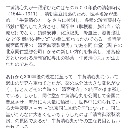
牛黄清心丸が一躍浴びたのはその５００年後の清朝時代
（1644～1911）、清朝宮庭用薬のため、医学名家が集
め、「牛黄清心方」を さらに検討し、多種の珍奇薬材を
巧妙に配合して入方させ、脳卒中（脳梗塞、脳出血）治
療だけでなく、鎮静安神、化痰熄風、降血圧、滋養強壮
な ど多 機能を持つ“幻”の薬に変わったのである。当時清
朝宮庭専用の「清宮御薬製薬房」である同 仁堂（現 在の
北京同仁堂総公司）がその新しい方剤を製薬し、清宮秘
方といわれる清朝宮庭専用の秘薬「牛黄清心丸」が生ま
れたのである。
あれから300年後の現在に至って、牛黄清心丸について
沢山の研究を重ねてきたが、薬の成分は大きな変化がな
く、ほとんどその当時 の「清宮秘方」の内容のまま残し
ている。しかし、同仁堂が牛黄清心丸を公開して全国に
普及させ、海外にも大量に輸出し、世界中に知られてい
る大手製薬メ－カ －“北京同仁堂総公司”になった。同仁
堂がこんなに大きくせいちょうしたのは「清宮御薬製薬
房」の原因であるが、牛黄清心丸がその主な要因ともい
われている。