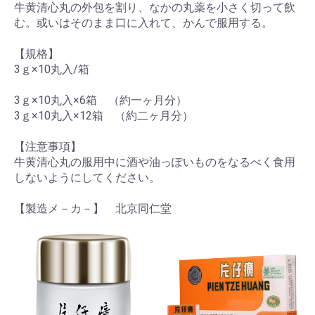
牛黄清心丸の外包を割り、なかの丸薬を小さく切って飲
む。或いはそのまま口に入れて、かんで服用する。
【規格】
3ｇ×10丸入/箱
3ｇ×10丸入×6箱 （約一ヶ月分）
3ｇ×10丸入×12箱 （約二ヶ月分）
【注意事項】
牛黄清心丸の服用中に酒や油っぽいものをなるべく食用
しないようにしてください。
【製造メ－カ－】 北京同仁堂