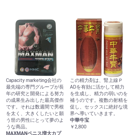
Capacity marketing会社の
この精力剤は、腎上線Ｐ
最先端の専門グループが長
ADを有効に活かして精力
年の研究と開発による努力
を生成し、精力の弱いのを
の成果生み出した最高傑作
補うのです。複数の射精を
です。それは数週間で男根
促し、セックスに絶好な境
を太く、大きくしたいと願
界へ導いていきます。
う世の男性にとって夢のよ
中華牛宝
うな商品。
￥2,800
MAXMANペニス増大カプ