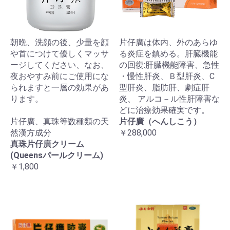
朝晩、洗顔の後、少量を顔
片仔廣は体内、外のあらゆ
や首につけて優しくマッサ
る炎症を鎮める。肝臓機能
ージしてください、なお、
の回復:肝臓機能障害、急性
夜おやすみ前にご使用にな
・慢性肝炎、Ｂ型肝炎、C
られますと一層の効果があ
型肝炎、脂肪肝、劇症肝
ります。
炎、 アルコ－ル性肝障害な
どに治療効果確実です。
片仔廣、真珠等数種類の天
片仔廣（へんしこう）
然漢方成分
￥288,000
真珠片仔廣クリーム
(Queensパールクリーム)
￥1,800