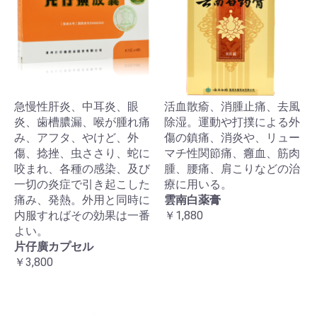
急慢性肝炎、中耳炎、眼
活血散瘉、消腫止痛、去風
炎、歯槽膿漏、喉が腫れ痛
除湿。運動や打撲による外
み、アフタ、やけど、外
傷の鎮痛、消炎や、リュー
傷、捻挫、虫ささり、蛇に
マチ性関節痛、癰血、筋肉
咬まれ、各種の感染、及び
腫、腰痛、肩こりなどの治
一切の炎症で引き起こした
療に用いる。
痛み、発熱。外用と同時に
雲南白薬膏
内服すればその効果は一番
￥1,880
よい。
片仔廣カプセル
￥3,800