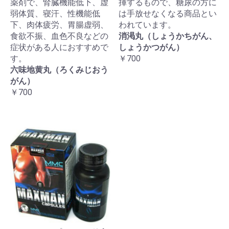
薬剤で、腎臓機能低下、虚
揮するもので、糖尿の方に
弱体質、寝汗、性機能低
は手放せなくなる商品とい
下、肉体疲労、胃腸虚弱、
われています。
食欲不振、血色不良などの
消渇丸（しょうかちがん、
症状がある人におすすめで
しょうかつがん）
す。
￥700
六味地黄丸（ろくみじおう
がん）
￥700