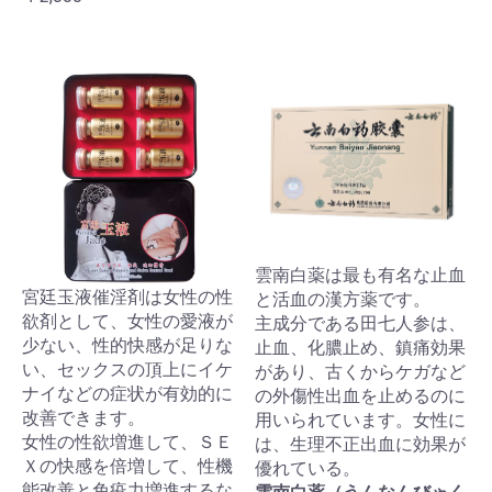
雲南白薬は最も有名な止血
宮廷玉液催淫剤は女性の性
と活血の漢方薬です。
欲剤として、女性の愛液が
主成分である田七人参は、
少ない、性的快感が足りな
止血、化膿止め、鎮痛効果
い、セックスの頂上にイケ
があり、古くからケガなど
ナイなどの症状が有効的に
の外傷性出血を止めるのに
改善できます。
用いられています。女性に
女性の性欲増進して、ＳＥ
は、生理不正出血に効果が
Ｘの快感を倍増して、性機
優れている。
能改善と免疫力増進するな