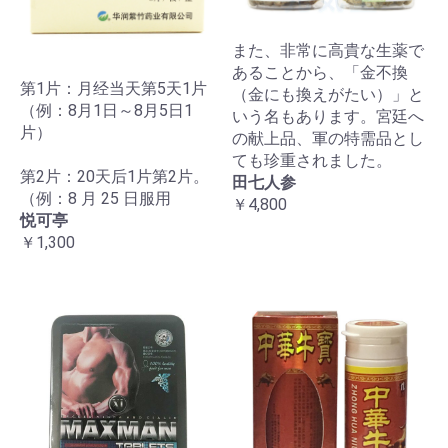
また、非常に高貴な生薬で
あることから、「金不換
第1片：月经当天第5天1片
（金にも換えがたい）」と
（例：8月1日～8月5日1
いう名もあります。宮廷へ
片）
の献上品、軍の特需品とし
ても珍重されました。
第2片：20天后1片第2片。
田七人参
（例：8 月 25 日服用
￥4,800
悦可亭
￥1,300