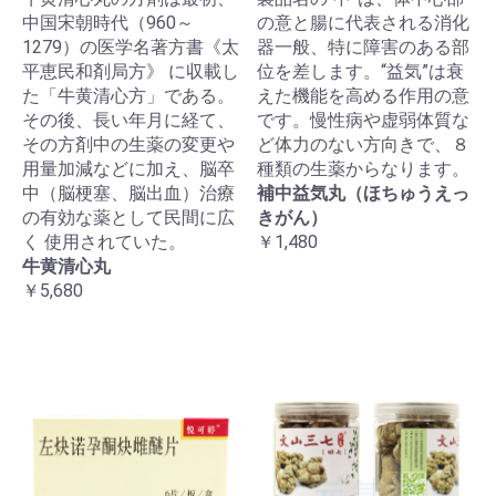
中国宋朝時代（960～
の意と腸に代表される消化
1279）の医学名著方書《太
器一般、特に障害のある部
平恵民和剤局方》 に収載し
位を差します。“益気”は衰
た「牛黄清心方」である。
えた機能を高める作用の意
その後、長い年月に経て、
です。慢性病や虚弱体質な
その方剤中の生薬の変更や
ど体力のない方向きで、８
用量加減などに加え、脳卒
種類の生薬からなります。
中（脳梗塞、脳出血）治療
補中益気丸（ほちゅうえっ
の有効な薬として民間に広
きがん）
く 使用されていた。
￥1,480
牛黄清心丸
￥5,680