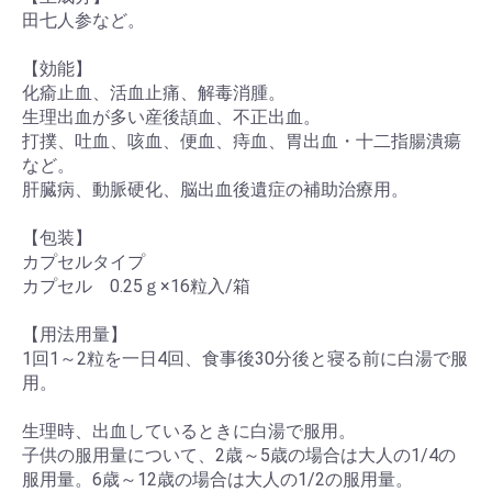
田七人参など。
【効能】
化瘉止血、活血止痛、解毒消腫。
生理出血が多い産後頡血、不正出血。
打撲、吐血、咳血、便血、痔血、胃出血・十二指腸潰瘍
など。
肝臓病、動脈硬化、脳出血後遺症の補助治療用。
【包装】
カプセルタイプ
カプセル 0.25ｇ×16粒入/箱
【用法用量】
1回1～2粒を一日4回、食事後30分後と寝る前に白湯で服
用。
生理時、出血しているときに白湯で服用。
子供の服用量について、2歳～5歳の場合は大人の1/4の
服用量。6歳～12歳の場合は大人の1/2の服用量。