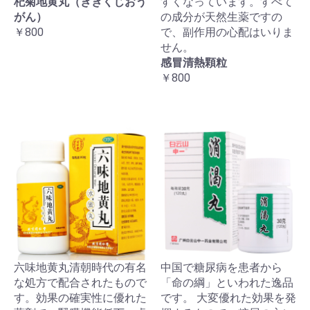
杞菊地黄丸（ききくじおう
すくなっています。すべて
がん）
の成分が天然生薬ですの
￥800
で、副作用の心配はいりま
せん。
感冒清熱顆粒
￥800
六味地黄丸清朝時代の有名
中国で糖尿病を患者から
な処方で配合されたもので
「命の綱」といわれた逸品
す。効果の確実性に優れた
です。 大変優れた効果を発