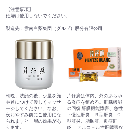
【注意事項】
妊婦は使用しないでください。
製造先：雲南白薬集団（グルプ）股分有限公司
朝晩、洗顔の後、少量を顔
片仔廣は体内、外のあらゆ
や首につけて優しくマッサ
る炎症を鎮める。肝臓機能
ージしてください、なお、
の回復:肝臓機能障害、急性
夜おやすみ前にご使用にな
・慢性肝炎、Ｂ型肝炎、C
られますと一層の効果があ
型肝炎、脂肪肝、劇症肝
ります。
炎、 アルコ－ル性肝障害な