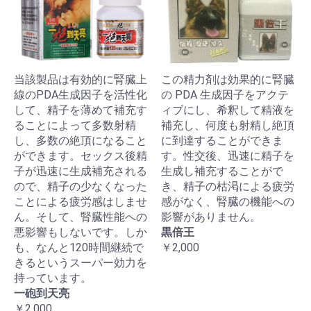
当該製品は有効的に腎臓上
この精力剤は効果的に腎臓
線のPDA生成因子を活性化
の PDA 生成因子をアクテ
して、精子を薄めて補充す
ィブにし、希釈して精液を
ることによって多数射精
補充し、何度も射精し絶頂
し、多数の絶頂になること
に到達することができま
ができます。セックス後精
す。性交後、迅速に精子を
子が迅速に生成補充される
生成し補充することがで
ので、精子の少なくなった
き、精子の枯渇による疲労
ことによる疲労感はしませ
感がなく、腎臓の機能への
ん。そして、腎臓性能への
影響がありません。
悪影響もしないです。しか
黒倍王
も、なんと120時間継続で
￥2,000
きるというスーパー効力を
持っています。
一砲到天亮
￥2,000