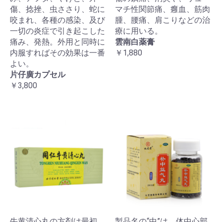
傷、捻挫、虫ささり、蛇に
マチ性関節痛、癰血、筋肉
咬まれ、各種の感染、及び
腫、腰痛、肩こりなどの治
一切の炎症で引き起こした
療に用いる。
痛み、発熱。外用と同時に
雲南白薬膏
内服すればその効果は一番
￥1,880
よい。
片仔廣カプセル
￥3,800
牛黄清心丸の方剤は最初、
製品名の“中”は、体中心部