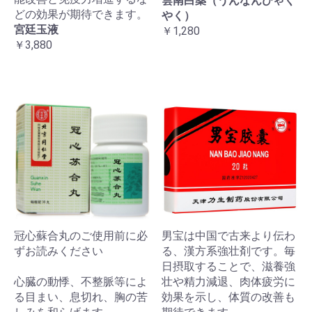
雲南白薬（うんなんびゃく
どの効果が期待できます。
やく）
宮廷玉液
￥1,280
￥3,880
冠心蘇合丸のご使用前に必
男宝は中国で古来より伝わ
ずお読みください
る、漢方系強壮剤です。毎
日摂取することで、滋養強
心臓の動悸、不整脈等によ
壮や精力減退、肉体疲労に
る目まい、息切れ、胸の苦
効果を示し、体質の改善も