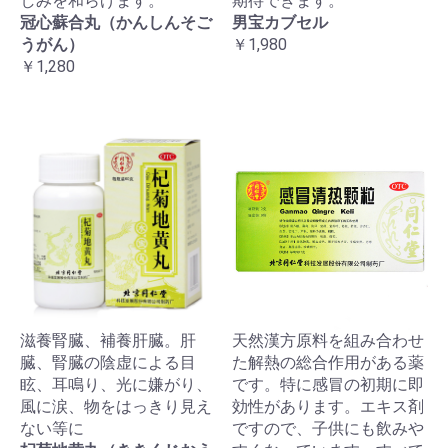
しみを和らげます。
期待できます。
冠心蘇合丸（かんしんそご
男宝カブセル
うがん）
￥1,980
￥1,280
滋養腎臓、補養肝臓。肝
天然漢方原料を組み合わせ
臓、腎臓の陰虚による目
た解熱の総合作用がある薬
眩、耳鳴り、光に嫌がり、
です。特に感冒の初期に即
風に涙、物をはっきり見え
効性があります。エキス剤
ない等に
ですので、子供にも飲みや