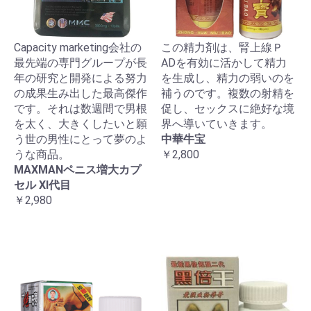
Capacity marketing会社の
この精力剤は、腎上線Ｐ
最先端の専門グループが長
ADを有効に活かして精力
年の研究と開発による努力
を生成し、精力の弱いのを
の成果生み出した最高傑作
補うのです。複数の射精を
です。それは数週間で男根
促し、セックスに絶好な境
を太く、大きくしたいと願
界へ導いていきます。
う世の男性にとって夢のよ
中華牛宝
うな商品。
￥2,800
MAXMANペニス増大カプ
セル XI代目
￥2,980