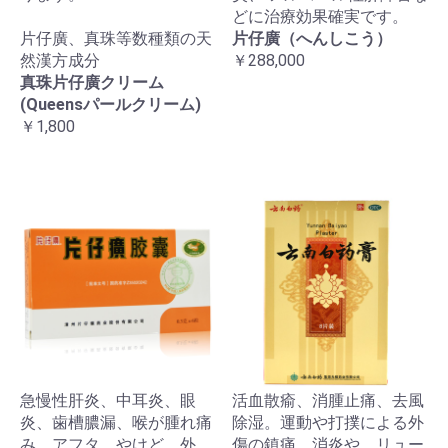
どに治療効果確実です。
片仔廣、真珠等数種類の天
片仔廣（へんしこう）
然漢方成分
￥288,000
真珠片仔廣クリーム
(Queensパールクリーム)
￥1,800
急慢性肝炎、中耳炎、眼
活血散瘉、消腫止痛、去風
炎、歯槽膿漏、喉が腫れ痛
除湿。運動や打撲による外
み、アフタ、やけど、外
傷の鎮痛、消炎や、リュー