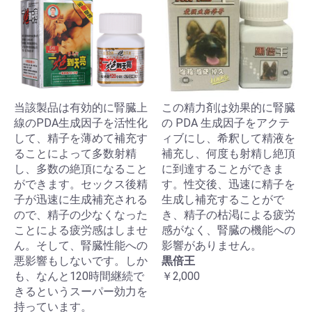
当該製品は有効的に腎臓上
この精力剤は効果的に腎臓
線のPDA生成因子を活性化
の PDA 生成因子をアクテ
して、精子を薄めて補充す
ィブにし、希釈して精液を
ることによって多数射精
補充し、何度も射精し絶頂
し、多数の絶頂になること
に到達することができま
ができます。セックス後精
す。性交後、迅速に精子を
子が迅速に生成補充される
生成し補充することがで
ので、精子の少なくなった
き、精子の枯渇による疲労
ことによる疲労感はしませ
感がなく、腎臓の機能への
ん。そして、腎臓性能への
影響がありません。
悪影響もしないです。しか
黒倍王
も、なんと120時間継続で
￥2,000
きるというスーパー効力を
持っています。