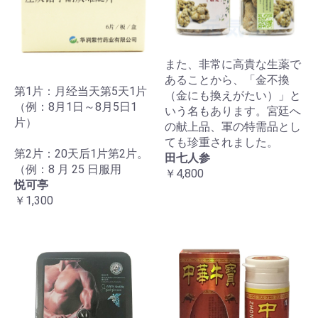
また、非常に高貴な生薬で
あることから、「金不換
第1片：月经当天第5天1片
（金にも換えがたい）」と
（例：8月1日～8月5日1
いう名もあります。宮廷へ
片）
の献上品、軍の特需品とし
ても珍重されました。
第2片：20天后1片第2片。
田七人参
（例：8 月 25 日服用
￥4,800
悦可亭
￥1,300