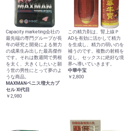
Capacity marketing会社の
この精力剤は、腎上線Ｐ
最先端の専門グループが長
ADを有効に活かして精力
年の研究と開発による努力
を生成し、精力の弱いのを
の成果生み出した最高傑作
補うのです。複数の射精を
です。それは数週間で男根
促し、セックスに絶好な境
を太く、大きくしたいと願
界へ導いていきます。
う世の男性にとって夢のよ
中華牛宝
うな商品。
￥2,800
MAXMANペニス増大カプ
セル XI代目
￥2,980