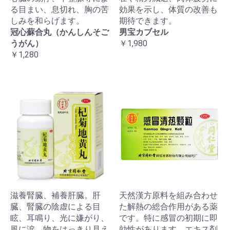
る目まい、息切れ、胸の苦
効果を示し、体質の改善も
しみを和らげます。
期待できます。
冠心蘇合丸（かんしんそご
男宝カブセル
うがん）
￥1,980
￥1,280
滋養腎臓、補養肝臓。肝
天然漢方原料を組み合わせ
臓、腎臓の陰虚による目
た解熱の総合作用がある薬
眩、耳鳴り、光に嫌がり、
です。特に感冒の初期に即
風に涙、物をはっきり見え
効性があります。エキス剤