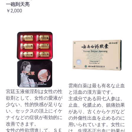
一砲到天亮
￥2,000
雲南白薬は最も有名な止血
宮廷玉液催淫剤は女性の性
と活血の漢方薬です。
欲剤として、女性の愛液が
主成分である田七人参は、
少ない、性的快感が足りな
止血、化膿止め、鎮痛効果
い、セックスの頂上にイケ
があり、古くからケガなど
ナイなどの症状が有効的に
の外傷性出血を止めるのに
改善できます。
用いられています。女性に
女性の性欲増進して、ＳＥ
は、生理不正出血に効果が