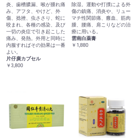
炎、歯槽膿漏、喉が腫れ痛
除湿。運動や打撲による外
み、アフタ、やけど、外
傷の鎮痛、消炎や、リュー
傷、捻挫、虫ささり、蛇に
マチ性関節痛、癰血、筋肉
咬まれ、各種の感染、及び
腫、腰痛、肩こりなどの治
一切の炎症で引き起こした
療に用いる。
痛み、発熱。外用と同時に
雲南白薬膏
内服すればその効果は一番
￥1,880
よい。
片仔廣カプセル
￥3,800