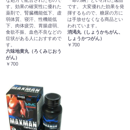
な処方で配合されたもので
「命の綱」といわれた逸品
す。効果の確実性に優れた
です。 大変優れた効果を発
薬剤で、腎臓機能低下、虚
揮するもので、糖尿の方に
弱体質、寝汗、性機能低
は手放せなくなる商品とい
下、肉体疲労、胃腸虚弱、
われています。
食欲不振、血色不良などの
消渇丸（しょうかちがん、
症状がある人におすすめで
しょうかつがん）
す。
￥700
六味地黄丸（ろくみじおう
がん）
￥700