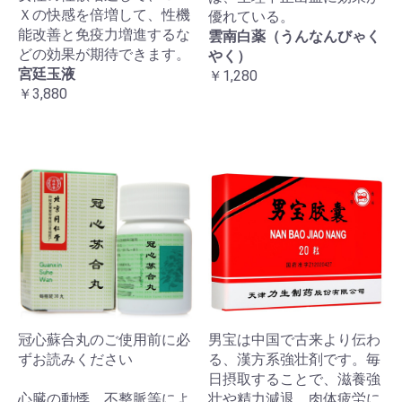
Ｘの快感を倍増して、性機
優れている。
能改善と免疫力増進するな
雲南白薬（うんなんびゃく
どの効果が期待できます。
やく）
宮廷玉液
￥1,280
￥3,880
冠心蘇合丸のご使用前に必
男宝は中国で古来より伝わ
ずお読みください
る、漢方系強壮剤です。毎
日摂取することで、滋養強
心臓の動悸、不整脈等によ
壮や精力減退、肉体疲労に