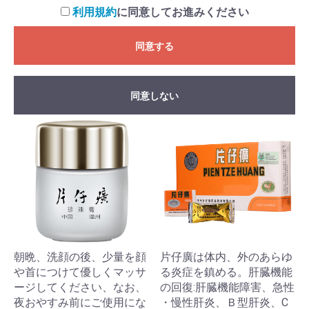
利用規約
に同意してお進みください
同意する
同意しない
朝晩、洗顔の後、少量を顔
片仔廣は体内、外のあらゆ
や首につけて優しくマッサ
る炎症を鎮める。肝臓機能
ージしてください、なお、
の回復:肝臓機能障害、急性
夜おやすみ前にご使用にな
・慢性肝炎、Ｂ型肝炎、C