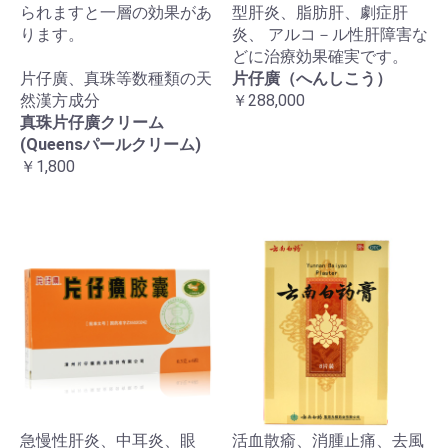
られますと一層の効果があ
型肝炎、脂肪肝、劇症肝
ります。
炎、 アルコ－ル性肝障害な
どに治療効果確実です。
片仔廣、真珠等数種類の天
片仔廣（へんしこう）
然漢方成分
￥288,000
真珠片仔廣クリーム
(Queensパールクリーム)
￥1,800
急慢性肝炎、中耳炎、眼
活血散瘉、消腫止痛、去風