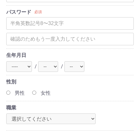
パスワード
必須
生年月日
/
/
性別
男性
女性
職業