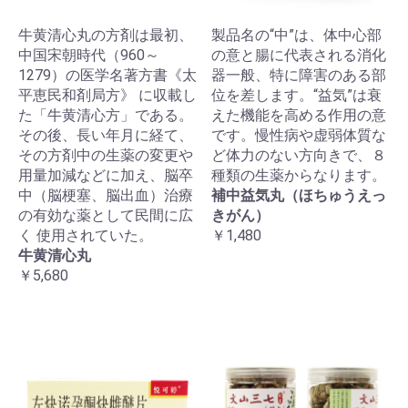
牛黄清心丸の方剤は最初、
製品名の“中”は、体中心部
中国宋朝時代（960～
の意と腸に代表される消化
1279）の医学名著方書《太
器一般、特に障害のある部
平恵民和剤局方》 に収載し
位を差します。“益気”は衰
た「牛黄清心方」である。
えた機能を高める作用の意
その後、長い年月に経て、
です。慢性病や虚弱体質な
その方剤中の生薬の変更や
ど体力のない方向きで、８
用量加減などに加え、脳卒
種類の生薬からなります。
中（脳梗塞、脳出血）治療
補中益気丸（ほちゅうえっ
の有効な薬として民間に広
きがん）
く 使用されていた。
￥1,480
牛黄清心丸
￥5,680