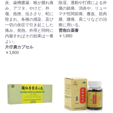
炎、歯槽膿漏、喉が腫れ痛
除湿。運動や打撲による外
み、アフタ、やけど、外
傷の鎮痛、消炎や、リュー
傷、捻挫、虫ささり、蛇に
マチ性関節痛、癰血、筋肉
咬まれ、各種の感染、及び
腫、腰痛、肩こりなどの治
一切の炎症で引き起こした
療に用いる。
痛み、発熱。外用と同時に
雲南白薬膏
内服すればその効果は一番
￥1,880
よい。
片仔廣カプセル
￥3,800