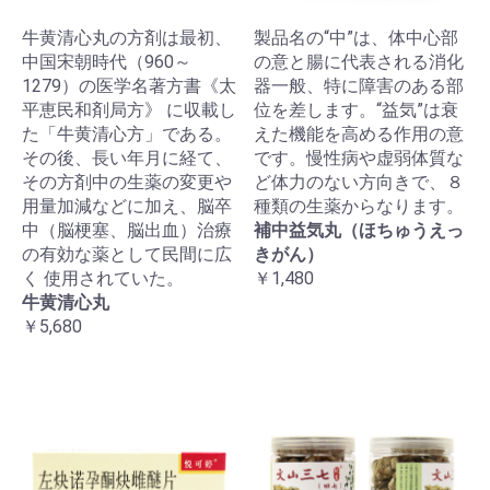
牛黄清心丸の方剤は最初、
製品名の“中”は、体中心部
中国宋朝時代（960～
の意と腸に代表される消化
1279）の医学名著方書《太
器一般、特に障害のある部
平恵民和剤局方》 に収載し
位を差します。“益気”は衰
た「牛黄清心方」である。
えた機能を高める作用の意
その後、長い年月に経て、
です。慢性病や虚弱体質な
その方剤中の生薬の変更や
ど体力のない方向きで、８
用量加減などに加え、脳卒
種類の生薬からなります。
中（脳梗塞、脳出血）治療
補中益気丸（ほちゅうえっ
の有効な薬として民間に広
きがん）
く 使用されていた。
￥1,480
牛黄清心丸
￥5,680