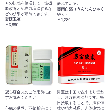
Ｘの快感を倍増して、性機
優れている。
能改善と免疫力増進するな
雲南白薬（うんなんびゃく
どの効果が期待できます。
やく）
宮廷玉液
￥1,280
￥3,880
冠心蘇合丸のご使用前に必
男宝は中国で古来より伝わ
ずお読みください
る、漢方系強壮剤です。毎
日摂取することで、滋養強
心臓の動悸、不整脈等によ
壮や精力減退、肉体疲労に