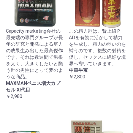
Capacity marketing会社の
この精力剤は、腎上線Ｐ
最先端の専門グループが長
ADを有効に活かして精力
年の研究と開発による努力
を生成し、精力の弱いのを
の成果生み出した最高傑作
補うのです。複数の射精を
です。それは数週間で男根
促し、セックスに絶好な境
を太く、大きくしたいと願
界へ導いていきます。
う世の男性にとって夢のよ
中華牛宝
うな商品。
￥2,800
MAXMANペニス増大カプ
セル XI代目
￥2,980