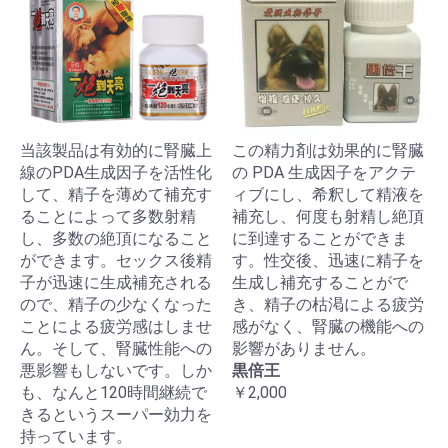
当該製品は有効的に腎臓上
この精力剤は効果的に腎臓
線のPDA生成因子を活性化
の PDA 生成因子をアクテ
して、精子を薄めて補充す
ィブにし、希釈して精液を
ることによって多数射精
補充し、何度も射精し絶頂
し、多数の絶頂になること
に到達することができま
ができます。セックス後精
す。性交後、迅速に精子を
子が迅速に生成補充される
生成し補充することがで
ので、精子の少なくなった
き、精子の枯渇による疲労
ことによる疲労感はしませ
感がなく、腎臓の機能への
ん。そして、腎臓性能への
影響がありません。
悪影響もしないです。しか
黒倍王
も、なんと120時間継続で
￥2,000
きるというスーパー効力を
持っています。