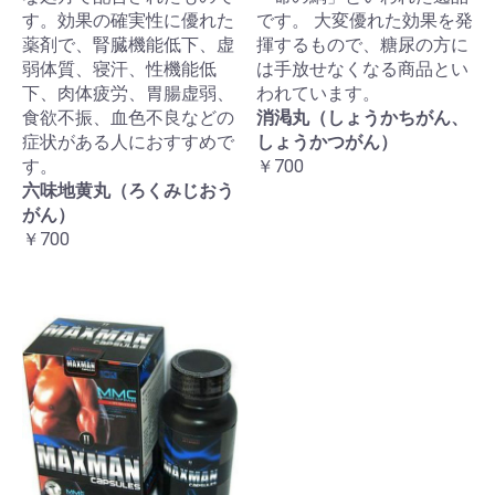
す。効果の確実性に優れた
です。 大変優れた効果を発
薬剤で、腎臓機能低下、虚
揮するもので、糖尿の方に
弱体質、寝汗、性機能低
は手放せなくなる商品とい
下、肉体疲労、胃腸虚弱、
われています。
食欲不振、血色不良などの
消渇丸（しょうかちがん、
症状がある人におすすめで
しょうかつがん）
す。
￥700
六味地黄丸（ろくみじおう
がん）
￥700