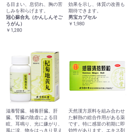
る目まい、息切れ、胸の苦
効果を示し、体質の改善も
しみを和らげます。
期待できます。
冠心蘇合丸（かんしんそご
男宝カブセル
うがん）
￥1,980
￥1,280
滋養腎臓、補養肝臓。肝
天然漢方原料を組み合わせ
臓、腎臓の陰虚による目
た解熱の総合作用がある薬
眩、耳鳴り、光に嫌がり、
です。特に感冒の初期に即
風に涙、物をはっきり見え
効性があります。エキス剤