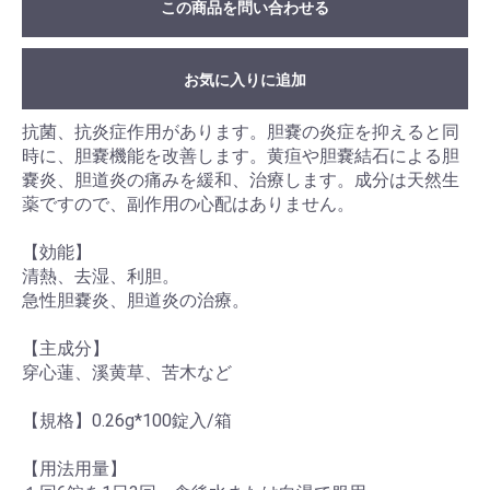
この商品を問い合わせる
お気に入りに追加
抗菌、抗炎症作用があります。胆嚢の炎症を抑えると同
時に、胆嚢機能を改善します。黄疸や胆嚢結石による胆
嚢炎、胆道炎の痛みを緩和、治療します。成分は天然生
薬ですので、副作用の心配はありません。
【効能】
清熱、去湿、利胆。
急性胆嚢炎、胆道炎の治療。
【主成分】
穿心蓮、溪黄草、苦木など
【規格】0.26g*100錠入/箱
【用法用量】