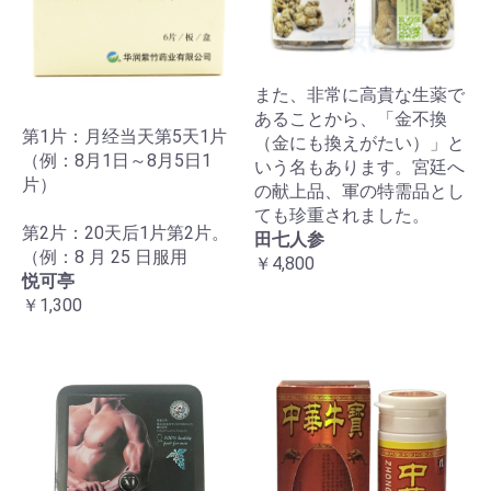
また、非常に高貴な生薬で
あることから、「金不換
第1片：月经当天第5天1片
（金にも換えがたい）」と
（例：8月1日～8月5日1
いう名もあります。宮廷へ
片）
の献上品、軍の特需品とし
ても珍重されました。
第2片：20天后1片第2片。
田七人参
（例：8 月 25 日服用
￥4,800
悦可亭
￥1,300