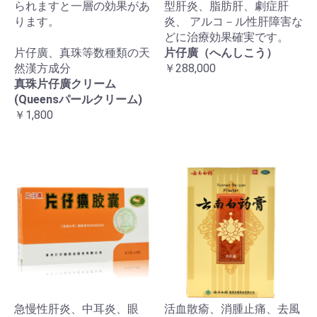
られますと一層の効果があ
型肝炎、脂肪肝、劇症肝
ります。
炎、 アルコ－ル性肝障害な
どに治療効果確実です。
片仔廣、真珠等数種類の天
片仔廣（へんしこう）
然漢方成分
￥288,000
真珠片仔廣クリーム
(Queensパールクリーム)
￥1,800
急慢性肝炎、中耳炎、眼
活血散瘉、消腫止痛、去風