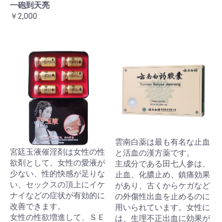
一砲到天亮
￥2,000
雲南白薬は最も有名な止血
宮廷玉液催淫剤は女性の性
と活血の漢方薬です。
欲剤として、女性の愛液が
主成分である田七人参は、
少ない、性的快感が足りな
止血、化膿止め、鎮痛効果
い、セックスの頂上にイケ
があり、古くからケガなど
ナイなどの症状が有効的に
の外傷性出血を止めるのに
改善できます。
用いられています。女性に
女性の性欲増進して、ＳＥ
は、生理不正出血に効果が