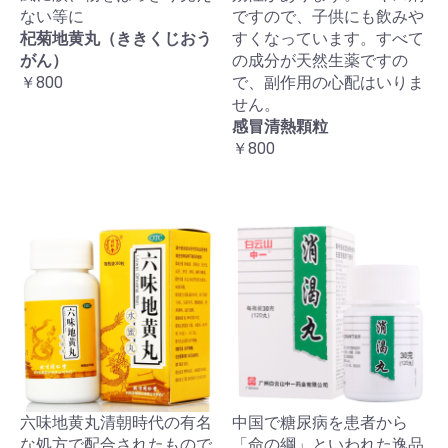
ない等に
ですので、子供にも飲みや
杞菊地黄丸（ききくじおう
すくなっています。すべて
がん）
の成分が天然生薬ですの
￥800
で、副作用の心配はいりま
せん。
感冒清熱顆粒
￥800
六味地黄丸清朝時代の有名
中国で糖尿病を患者から
な処方で配合されたもので
「命の綱」といわれた逸品