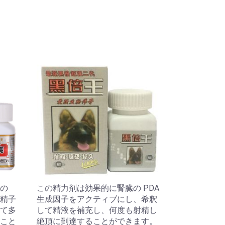
の
この精力剤は効果的に腎臓の PDA
、精子
生成因子をアクティブにし、希釈
て多
して精液を補充し、何度も射精し
こと
絶頂に到達することができます。