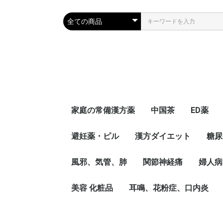
家庭の常備漢方薬
中国茶
ED薬
避妊薬・ピル
漢方ダイエット
糖尿
風邪、気管、肺
関節神経痛
婦人病
美容 化粧品
耳鳴、花粉症、口内炎