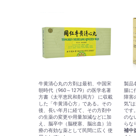
牛黄清心丸の方剤は最初、中国宋
製品
朝時代（960～1279）の医学名著
腸に
方書《太平恵民和剤局方》 に収載
障害
した「牛黄清心方」である。その
気”
後、長い年月に経て、その方剤中
です
の生薬の変更や用量加減などに加
のな
え、脳卒中（脳梗塞、脳出血）治
らな
療の有効な薬として民間に広く 使
補中