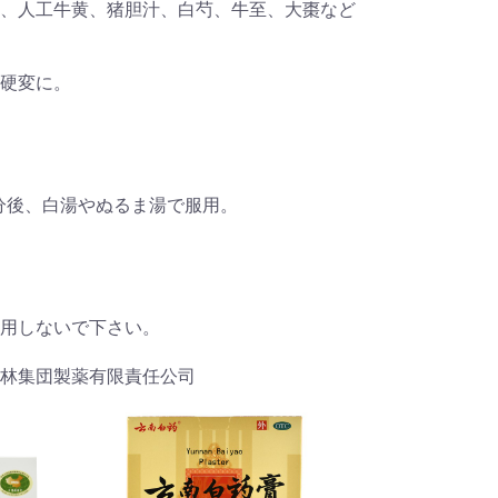
、人工牛黄、猪胆汁、白芍、牛至、大棗など
硬変に。
0分後、白湯やぬるま湯で服用。
用しないで下さい。
林集団製薬有限責任公司