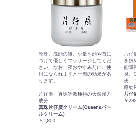
朝晩、洗顔の後、少量を顔や首に
片仔
つけて優しくマッサージしてくだ
を鎮
さい、なお、夜おやすみ前にご使
能障
用になられますと一層の効果があ
炎、
ります。
炎、
療効
片仔廣、真珠等数種類の天然漢方
片仔
成分
￥288
真珠片仔廣クリーム(Queensパー
ルクリーム)
￥1,800