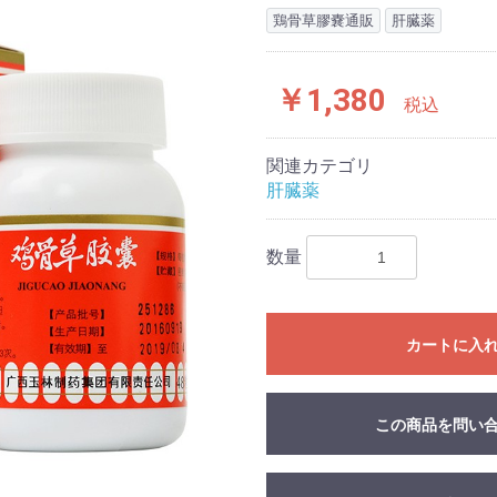
鶏骨草膠嚢通販
肝臓薬
￥1,380
税込
関連カテゴリ
肝臓薬
数量
カートに入
この商品を問い