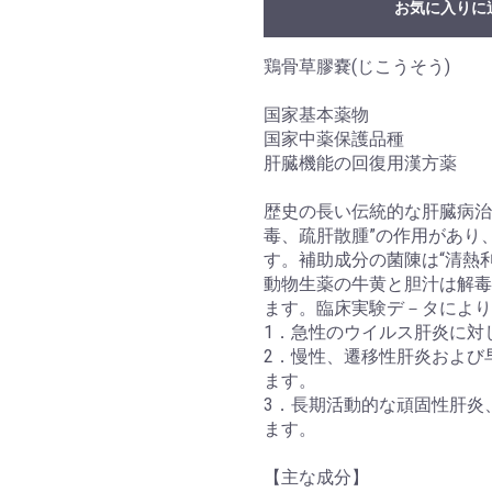
お気に入りに
鶏骨草膠嚢(じこうそう)
国家基本薬物
国家中薬保護品種
肝臓機能の回復用漢方薬
歴史の長い伝統的な肝臓病治
毒、疏肝散腫”の作用があり
す。補助成分の菌陳は“清熱
動物生薬の牛黄と胆汁は解毒
ます。臨床実験デ－タにより
1．急性のウイルス肝炎に対し
2．慢性、遷移性肝炎および早
ます。
3．長期活動的な頑固性肝炎、
ます。
【主な成分】