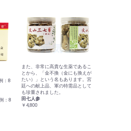
また、非常に高貴な生薬であるこ
とから、「金不換（金にも換えが
たい）」という名もあります。宮
例：8
廷への献上品、軍の特需品として
も珍重されました。
田七人参
例：8
￥4,800