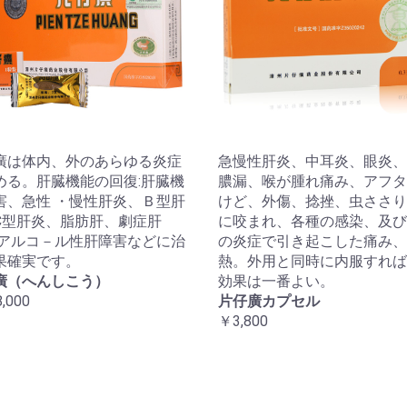
廣は体内、外のあらゆる炎症
急慢性肝炎、中耳炎、眼炎、
める。肝臓機能の回復:肝臓機
膿漏、喉が腫れ痛み、アフタ
害、急性 ・慢性肝炎、Ｂ型肝
けど、外傷、捻挫、虫ささり
C型肝炎、脂肪肝、劇症肝
に咬まれ、各種の感染、及び
 アルコ－ル性肝障害などに治
の炎症で引き起こした痛み、
果確実です。
熱。外用と同時に内服すれば
廣（へんしこう）
効果は一番よい。
,000
片仔廣カプセル
￥3,800