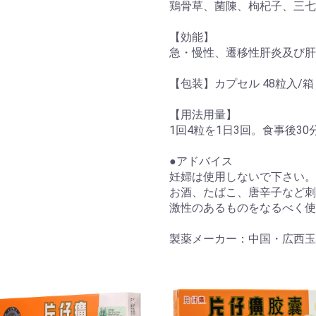
鶏骨草、菌陳、枸杞子、三七
【効能】
急・慢性、遷移性肝炎及び肝
【包装】カプセル 48粒入/箱
【用法用量】
1回4粒を1日3回。食事後3
●アドバイス
妊婦は使用しないで下さい。
お酒、たばこ、唐辛子など刺
激性のあるものをなるべく使
製薬メーカー：中国・広西玉