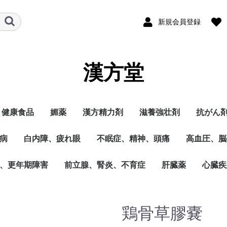
新規会員登録
漢方堂
健康食品
媚薬
漢方精力剤
滋養強壮剤
抗がん
病
白内障、疲れ眼
不眠症、精神、頭痛
高血圧、脳
、更年期障害
前立腺、腎炎、不育症
肝臓薬
心臓疾
鶏骨草膠嚢