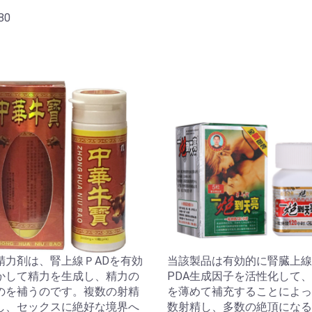
80
精力剤は、腎上線ＰADを有効
当該製品は有効的に腎臓上線
かして精力を生成し、精力の
PDA生成因子を活性化して
のを補うのです。複数の射精
を薄めて補充することによっ
し、セックスに絶好な境界へ
数射精し、多数の絶頂になる