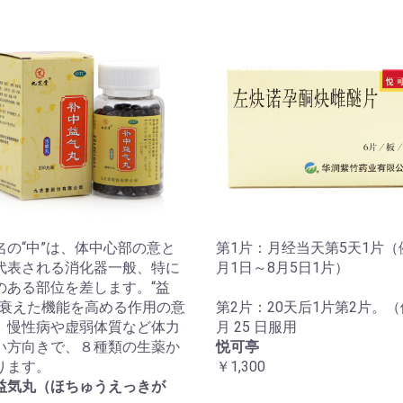
名の“中”は、体中心部の意と
第1片：月经当天第5天1片（
代表される消化器一般、特に
月1日～8月5日1片）
のある部位を差します。“益
は衰えた機能を高める作用の意
第2片：20天后1片第2片。（
。慢性病や虚弱体質など体力
月 25 日服用
い方向きで、８種類の生薬か
悦可亭
ります。
￥1,300
益気丸（ほちゅうえっきが