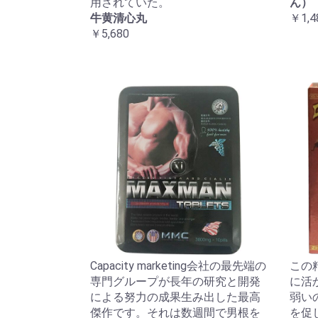
用されていた。
ん）
牛黄清心丸
￥1,4
￥5,680
Capacity marketing会社の最先端の
この
専門グループが長年の研究と開発
に活
による努力の成果生み出した最高
弱い
傑作です。それは数週間で男根を
を促