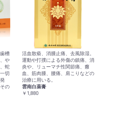
歯槽
活血散瘉、消腫止痛、去風除湿。
、や
運動や打撲による外傷の鎮痛、消
、蛇
炎や、リューマチ性関節痛、癰
一切
血、筋肉腫、腰痛、肩こりなどの
発
治療に用いる。
その
雲南白薬膏
￥1,880