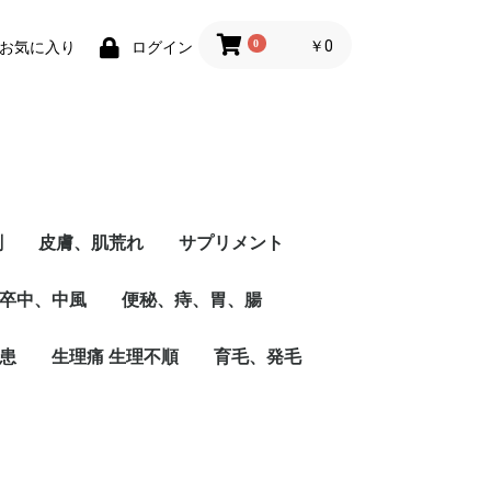
0
￥0
お気に入り
ログイン
剤
皮膚、肌荒れ
サプリメント
卒中、中風
便秘、痔、胃、腸
患
生理痛 生理不順
育毛、発毛